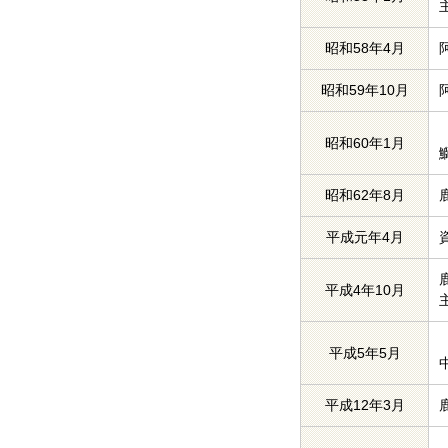
昭和58年4月
昭和59年10月
昭和60年1月
昭和62年8月
平成元年4月
平成4年10月
平成5年5月
平成12年3月