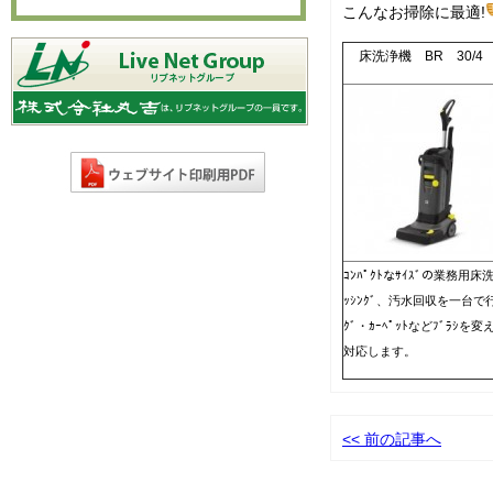
こんなお掃除に最適!
床洗浄機 BR 30/4
ｺﾝﾊﾟｸﾄなｻｲｽﾞの業務用
ｯｼﾝｸﾞ、汚水回収を一台で行
ｸﾞ・ｶｰﾍﾟｯﾄなどﾌﾞﾗｼ
対応します。
<< 前の記事へ